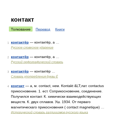
контакт
Толкование
Перевод
Книги
контактёр
— контактёр, а …
1
Русское словесное ударение
контактёр
— контактёр, а …
2
Русский орфографический словарь
контактёр
— контактёр …
3
Словарь употребления буквы Ё
контакт
— а, м. contact, нем. Kontakt &LT;лат. contactus
4
прикосновение. 1. ест. Соприкосновение, соединение.
Получился контакт. К. химически взаимодействующих
веществ. К. двух сплавов. Уш. 1934. От перваго
магнитическаго прикосновения ( contact magnetique) …
Исторический словарь галлицизмов русского языка